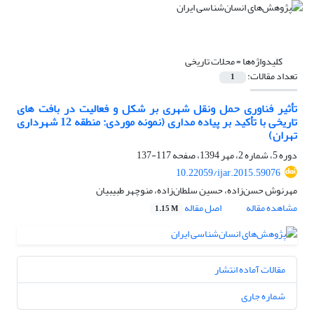
کلیدواژه‌ها =
محلات تاریخی
تعداد مقالات:
1
تأثیر فناوری حمل ونقل شهری بر شکل و فعالیت در بافت های
تاریخی با تأکید بر پیاده مداری (نمونه موردی: منطقه 12 شهرداری
تهران)
دوره 5، شماره 2، مهر 1394، صفحه
117-137
10.22059/ijar.2015.59076
مهرنوش حسن‌زاده، حسین سلطان‌زاده، منوچهر طبیبیان
مشاهده مقاله
اصل مقاله
1.15 M
مقالات آماده انتشار
شماره جاری