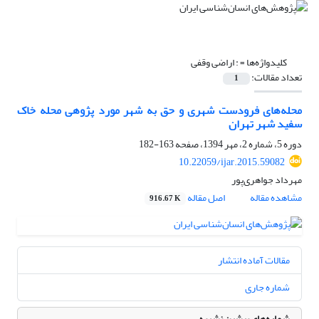
کلیدواژه‌ها =
: اراضی وقفی
تعداد مقالات:
1
محله‌های فرودست شهری و حق به شهر مورد پژوهی محله خاک
سفید شهر تهران
دوره 5، شماره 2، مهر 1394، صفحه
163-182
10.22059/ijar.2015.59082
مهرداد جواهری‌پور
مشاهده مقاله
اصل مقاله
916.67 K
مقالات آماده انتشار
شماره جاری
شماره‌های پیشین نشریه