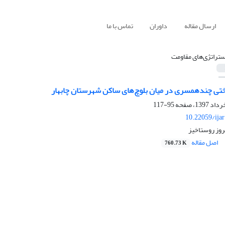
ارسال مقاله
داوران
تماس با ما
ستراتژی‌های مقاومت
تی چندهمسری در میان بلوچ‌های ساکن شهرستان چابهار
95-117
10.22059/ija
هروز روستاخیز
اصل مقاله
760.73 K