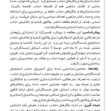
حجاب‌استایل‌ها و بلاگرهای حجاب جستجو کرد. جریانی که موجب شده
بخشی از اقشار مذهبی هم از فلسفه حجاب فاصله بگیرند.
حجاب‌استایل‌ها و بلاگرهای حجاب علاوه بر برنامه‌ریزی برای استحاله
چادر و حجاب قشر مذهبی، اهداف سیاسی را نیز دنبال می‌کنند. بر این
اساس، هدف از انجام مطالعه حاضر، واکاوی کنش­ها و چالش­های حجاب
استایل­ها در رسانه اجتماعی اینستاگرام است.
روش‌شناسی:
این مطالعه با رویکرد تفسیرگرا، از استراتژی پژوهش
مردم نگاری شبکه­ای (نتنوگرافی) برای واکاوی کنش­ها و چالش­های حجاب
استایل­های اینستاگرامی بهره می برد. در این راستا، کامنت­ها و پست­های
منتشر شده در 6 ماه اخیر توسط 5 حجاب استایل­ اینستاگرامی با
استفاده از نمونه گیری قضاوتی هدفمند گردآوری و تحلیل شد. افزون
بر این، با 6 نفر از فعالین حوزه حجاب و عفاف نیز مصاحبه­های بدون
ساختاری صورت گرفت.
یافته‌ها:
مضامین شناسایی شده برای آسیب­های حجاب استایل­های
اینستاگرامی مشتمل بر تغییر در مفهوم حجاب، استفاده ابزاری از حجاب،
ترغیب به مصرف غیرعقلایی، استانداردسازی نامناسب، و شکل­گیری
تقابل و تفرقه بود. به علاوه، مضامین احصاء شده برای راهکارهای
مواجهه موثر با حجاب استایل های اینستاگرامی شامل ارائه الگوی
مناسب حجاب مطابق با ارزش­های اسلامی، توسعه زیرساخت­های اجتماعی و
فرهنگی و قانون­ گذاری مناسب برای فضای مجازی بود.
نتیجه گیری
:
در ابتدا بلاگرهای حجاب، درصدد معرفی بُعد اجتماعی
حجاب بودند اما در عمل نه‌تنها این اتفاق نیفتاد بلکه تبلیغی نادرست از