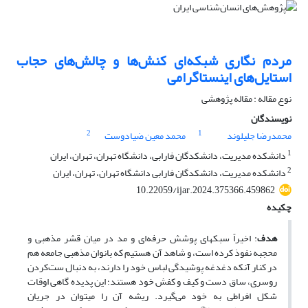
مردم نگاری شبکه‌ای کنش‌ها و چالش‌های حجاب
استایل‌های اینستاگرامی
نوع مقاله : مقاله پژوهشی
نویسندگان
2
1
محمدرضا جلیلوند
محمد معین ضیادوست
1
دانشکده مدیریت، دانشکدگان فارابی، دانشگاه تهران، تهران، ایران
2
دانشکده مدیریت، دانشکدگان فارابی دانشگاه تهران، تهران، ایران
10.22059/ijar.2024.375366.459862
چکیده
هدف
: اخیراً سبک­های پوشش حرفه‌ای و مد در میان قشر مذهبی و
محجبه نفوذ کرده است، و شاهد آن هستیم که بانوان مذهبی جامعه هم
در کنار آنکه دغدغه پوشیدگی لباس خود را دارند، به دنبال ست‌کردن
روسری، ساق دست و کیف و کفش خود هستند؛ این پدیده گاهی اوقات
شکل افراطی به خود می‌گیرد. ریشه‌ آن را می­توان در جریان