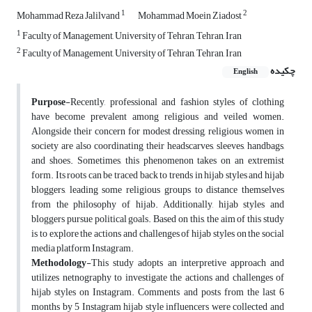
1
2
Mohammad Reza Jalilvand
Mohammad Moein Ziadost
1
Faculty of Management, University of Tehran, Tehran, Iran
2
Faculty of Management, University of Tehran, Tehran, Iran
چکیده
English
Purpose
-Recently, professional and fashion styles of clothing
have become prevalent among religious and veiled women.
Alongside their concern for modest dressing, religious women in
society are also coordinating their headscarves, sleeves, handbags,
and shoes. Sometimes, this phenomenon takes on an extremist
form. Its roots can be traced back to trends in hijab styles and hijab
bloggers, leading some religious groups to distance themselves
from the philosophy of hijab. Additionally, hijab styles and
bloggers pursue political goals. Based on this, the aim of this study
is to explore the actions and challenges of hijab styles on the social
media platform Instagram.
Methodology
-This study adopts an interpretive approach and
utilizes netnography to investigate the actions and challenges of
hijab styles on Instagram. Comments and posts from the last 6
months by 5 Instagram hijab style influencers were collected and