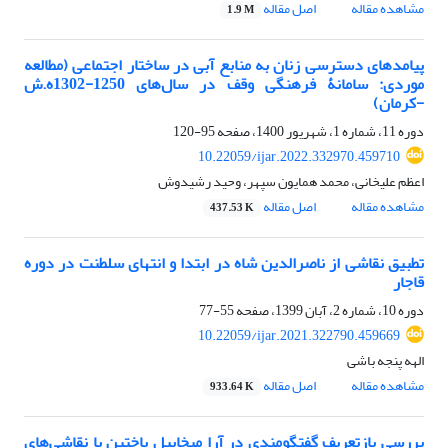
مشاهده مقاله
اصل مقاله
1.9 M
پیامدهای دسترسی زنان به منابع آبی در ساختار اجتماعی (مطالعه
موردی: سامانۀ فرهنگی وقف در سال‌ها‌ی 1250-1302ه.ش
-کرمان)
دوره 11، شماره 1، شهریور 1400، صفحه
95-120
10.22059/ijar.2022.332970.459710
اعظم علیخانی، محمد همایون سپهر، وحید رشیدوش
مشاهده مقاله
اصل مقاله
437.53 K
تطبیق نقاشی از ناصرالدین شاه در ابتدا و انتهای سلطنت در دوره
قاجار
دوره 10، شماره 2، آبان 1399، صفحه
55-77
10.22059/ijar.2021.322790.459669
الهه پنجه باشی
مشاهده مقاله
اصل مقاله
933.64 K
بررسی بازتعریف گفتگومندی در آرا میخاییل باختین با نقاشی‌های