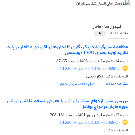
کلیدواژه‌ها =
قاجار
تعداد مقالات:
6
مطالعه انسان‌گرایانه پیکرنگاری قلمدان‌های لاکی دوره قاجار بر پایه
نظریه توجه بصری (TVA) بوندسن
دوره 14، شماره 2، اسفند 1403، صفحه
65-87
10.22059/ijar.2024.379877.459883
الهه پنجه باشی، نگار نجیبی
مشاهده مقاله
اصل مقاله به زبان دوم
بررسی سیر ازدواج سنتی ایرانی با معرفی نسخه نقاشی ایرانی
دوره قاجار درحراج بونامز
دوره 12، شماره 1، شهریور 1401، صفحه
181-208
10.22059/ijar.2022.338708.459737
الهه پنجه باشی