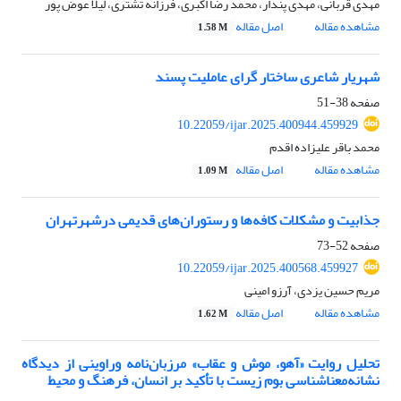
مهدی قربانی، مهدی پندار، محمد رضا اکبری، فرزانه تشتری، لیلا عوض پور
مشاهده مقاله
اصل مقاله
1.58 M
شهریار شاعری ساختار گرای عاملیت پسند
صفحه
38-51
10.22059/ijar.2025.400944.459929
محمد باقر علیزاده اقدم
مشاهده مقاله
اصل مقاله
1.09 M
جذابیت و مشکلات کافه‌ها و رستوران‌های قدیمی درشهرتهران
صفحه
52-73
10.22059/ijar.2025.400568.459927
مریم حسین یزدی، آرزو امینی
مشاهده مقاله
اصل مقاله
1.62 M
تحلیل روایت «آهو، موش و عقاب» مرزبان‌نامه وراوینی از دیدگاه
نشانه‌معناشناسی بوم زیست با تأکید بر انسان، فرهنگ و محیط