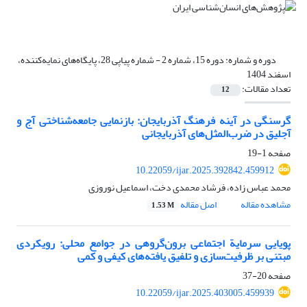
دوره و شماره:
دوره 15، شماره 2 - شماره پیاپی 28، پایگاه‌های نمایه‌کننده،
اسفند 1404
تعداد مقالات:
12
گرسنگی در آینه فرهنگ آذربایجان: بازنمایی جامعه‌شناختی آج و
آجلیق در ضرب‌المثل‌های آذربایجانی
صفحه
1-19
10.22059/ijar.2025.392842.459912
محمد عباس زاده، فرشاد محمدی دخت، اسماعیل نوروزی
مشاهده مقاله
اصل مقاله
1.53 M
پویایی سرمایة اجتماعی برون‌گروهی در جوامع محلی: رویکردی
مبتنی بر ظرفیت‌سازی و تلفیق یافته‌های کیفی و کمی
صفحه
20-37
10.22059/ijar.2025.403005.459939