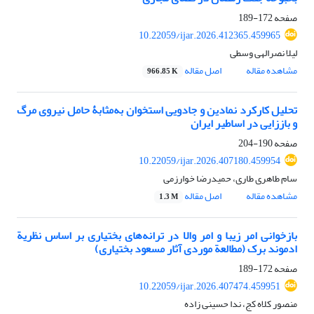
صفحه
172-189
10.22059/ijar.2026.412365.459965
لیلا نصرالهی وسطی
مشاهده مقاله
اصل مقاله
966.85 K
تحلیل کارکرد نمادین و جادویی استخوان به‌مثابۀ حامل نیروی مرگ
و باززایی در اساطیر ایران
صفحه
190-204
10.22059/ijar.2026.407180.459954
سام طاهری طاری، حمیدرضا خوارزمی
مشاهده مقاله
اصل مقاله
1.3 M
بازخوانی امر زیبا و امر والا در ترانه‌های بختیاری بر اساس نظریة
ادموند برک (مطالعة موردی آثار مسعود بختیاری)
صفحه
172-189
10.22059/ijar.2026.407474.459951
منصور کلاه کج، ندا حسینی زاده