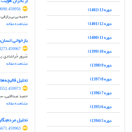
از بحران هویت ت
09090.459956
دوره 13 (1402)
حجیه بی بی رازقی 
دوره 12 (1401)
مشاهده مقاله
دوره 11 (1400)
بازخوانی انسان‌
13273.459967
دوره 10 (1399)
سُرور خُراشادی، پگ
مشاهده مقاله
دوره 9 (1398)
دوره 8 (1397)
تحلیل قالیچه‌ها
13552.459973
دوره 7 (1396)
حمید عبداللهی، س
مشاهده مقاله
دوره 6 (1395)
تحلیل مردم‌نگار
دوره 5 (1394)
96671.459963