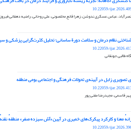
ا کنشگری آگاهانه: تجربه زیسته ناباروری و فرآیند درمان در بافت فرهنگی
10.22059/ijar.2026.4
نصرآباد، عباس عسکری ندوشن، زهرا قانع مخلصونی، علی روحانی، راضیه دهقانی فیروز
شناختی نظام درمان و سلامت دورة ساسانی؛ تحلیل کثرت‌گرایی پزشکی و سی
10.22059/ijar.2026.4
اه طالبی جونقانی
ی تصویری زابل در آیینه‌ی تحولات فرهنگی و اجتماعی بومی منطقه
10.22059/ijar.2026.4
پهر قاسمی، مجیدرضا مقنی پور
انهٔ معنا و کارکرد پیکرک‌های خمیری در آیین «آش سیزده صفر» منطقهٔ نقنه
10.22059/ijar.2026.3