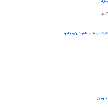
 یزد
آبادی
الیت مرزهای علم، دین و جادو
ٔ بروجن