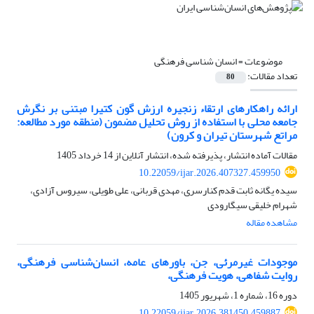
موضوعات =
انسان شناسی فرهنگی
تعداد مقالات:
80
ارائه راهکارهای ارتقاء زنجیره ارزش گون کتیرا مبتنی بر نگرش
جامعه محلی با استفاده از روش تحلیل مضمون (منطقه مورد مطالعه:
مراتع شهرستان تیران و کرون)
مقالات آماده انتشار، پذیرفته شده، انتشار آنلاین از
14 خرداد 1405
10.22059/ijar.2026.407327.459950
سیده یگانه ثابت قدم کنارسری، مهدی قربانی، علی طویلی، سیروس آزادی،
شهرام خلیقی سیگارودی
مشاهده مقاله
موجودات غیرمرئی، جن، باورهای عامه، انسان‌شناسی فرهنگی،
روایت شفاهی، هویت فرهنگی،
دوره 16، شماره 1، شهریور 1405
10.22059/ijar.2026.381450.459887