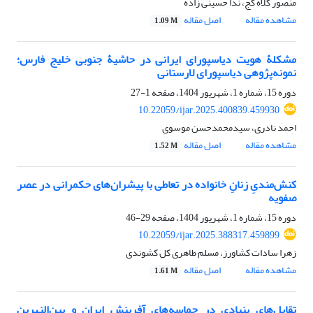
منصور کلاه کج، ندا حسینی زاده
مشاهده مقاله
اصل مقاله
1.09 M
مشکلۀ هویت دیاسپورای ایرانی در حاشیۀ جنوبی خلیج فارس؛
نمونه‌پژوهی دیاسپورای لارستانی
دوره 15، شماره 1، شهریور 1404، صفحه
1-27
10.22059/ijar.2025.400839.459930
احمد نادری، سیدمحمدحسن موسوی
مشاهده مقاله
اصل مقاله
1.52 M
کنش‌مندیِ زنانِ خانواده در تعاطی با پیشران‌های حکمرانی در عصر
صفویه
دوره 15، شماره 1، شهریور 1404، صفحه
29-46
10.22059/ijar.2025.388317.459899
زهرا سادات کشاورز، مسلم طاهری کل کشوندی
مشاهده مقاله
اصل مقاله
1.61 M
تقابل‌های بنیادی در حماسه‌های آفرینش ایران و بین‌النهرین