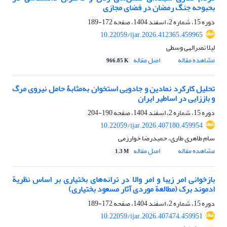
بحبوحه جنگ رمضان در فضای مجازی
دوره 15، شماره 2، اسفند 1404، صفحه
172-189
10.22059/ijar.2026.412365.459965
لیلا نصرالهی وسطی
مشاهده مقاله
اصل مقاله
966.85 K
تحلیل کارکرد نمادین و جادویی استخوان به‌مثابۀ حامل نیروی مرگ
و باززایی در اساطیر ایران
دوره 15، شماره 2، اسفند 1404، صفحه
190-204
10.22059/ijar.2026.407180.459954
سام طاهری طاری، حمیدرضا خوارزمی
مشاهده مقاله
اصل مقاله
1.3 M
بازخوانی امر زیبا و امر والا در ترانه‌های بختیاری بر اساس نظریة
ادموند برک (مطالعة موردی آثار مسعود بختیاری)
دوره 15، شماره 2، اسفند 1404، صفحه
172-189
10.22059/ijar.2026.407474.459951