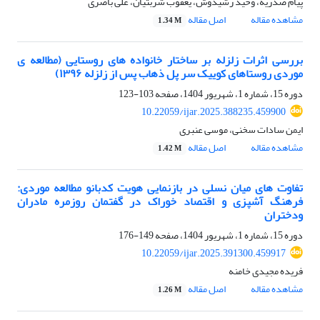
پیام صدریه، وحید رشیدوش، یعقوب شربتیان، علی باصری
مشاهده مقاله
اصل مقاله
1.34 M
بررسی اثرات زلزله بر ساختار خانواده های روستایی (مطالعه ی
موردی روستاهای کوییک سر پل ذهاب پس از زلزله ۱۳۹۶)
دوره 15، شماره 1، شهریور 1404، صفحه
103-123
10.22059/ijar.2025.388235.459900
ایمن سادات سخنی، موسی عنبری
مشاهده مقاله
اصل مقاله
1.42 M
تفاوت های میان نسلی در بازنمایی هویت کدبانو مطالعه موردی:
فرهنگ آشپزی و اقتصاد خوراک در گفتمان روزمره مادران
ودختران
دوره 15، شماره 1، شهریور 1404، صفحه
149-176
10.22059/ijar.2025.391300.459917
فریده مجیدی خامنه
مشاهده مقاله
اصل مقاله
1.26 M