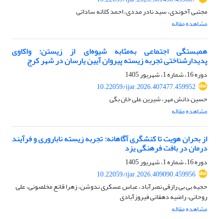
مجتبی آخوندی، سید نادر مددی، احمد کلاته ساداتی
مشاهده مقاله
همبستگی اجتماعی به‌مثابه شیوه‌ای از زیستن: واکاوی
پدیدارشناختی تجربه زیسته پیروان آیین یارسان در شهر کرج
دوره 16، شماره 1، شهریور 1405
10.22059/ijar.2026.407477.459952
حسین دانش مهر، شیرین علی خان بگی
مشاهده مقاله
از بحران هویت تا کنشگری آگاهانه: تجربه زیسته ناباروری و فرآیند
درمان در بافت فرهنگی یزد
دوره 16، شماره 1، شهریور 1405
10.22059/ijar.2026.409090.459956
حجیه بی بی رازقی نصرآباد، عباس عسکری ندوشن، زهرا قانع مخلصونی، علی
روحانی، راضیه دهقانی فیروزآبادی
مشاهده مقاله