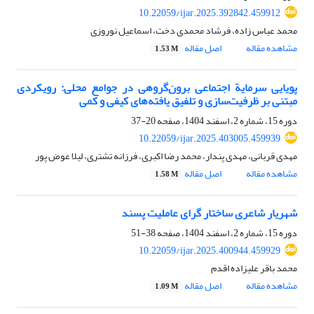
10.22059/ijar.2025.392842.459912
محمد عباس زاده، فرشاد محمدی دخت، اسماعیل نوروزی
مشاهده مقاله
اصل مقاله
1.53 M
پویایی سرمایة اجتماعی برون‌گروهی در جوامع محلی: رویکردی
مبتنی بر ظرفیت‌سازی و تلفیق یافته‌های کیفی و کمی
دوره 15، شماره 2، اسفند 1404، صفحه
20-37
10.22059/ijar.2025.403005.459939
مهدی قربانی، مهدی پندار، محمد رضا اکبری، فرزانه تشتری، لیلا عوض پور
مشاهده مقاله
اصل مقاله
1.58 M
شهریار شاعری ساختار گرای عاملیت پسند
دوره 15، شماره 2، اسفند 1404، صفحه
38-51
10.22059/ijar.2025.400944.459929
محمد باقر علیزاده اقدم
مشاهده مقاله
اصل مقاله
1.09 M