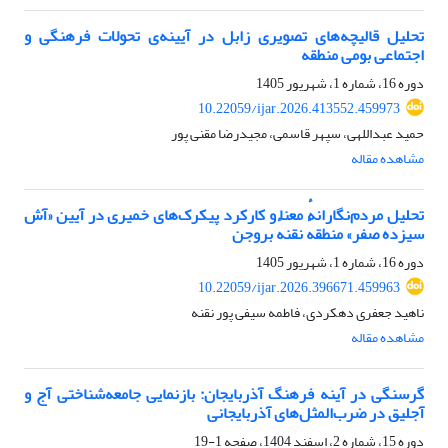
تحلیل قالیچه‌های تصویری زابل در آیینه‌ی تحولات فرهنگی و
اجتماعی بومی منطقه
دوره 16، شماره 1، شهریور 1405
10.22059/ijar.2026.413552.459973
حمید عبداللهی، سپهر قاسمی، مجیدرضا مقنی پور
مشاهده مقاله
تحلیل مردم‌نگارانهٔ معنا و کارکرد پیکرک‌های خمیری در آیین «آش
سیزده صفر» منطقهٔ نقنهٔ بروجن
دوره 16، شماره 1، شهریور 1405
10.22059/ijar.2026.396671.459963
ناهید جعفری دهکردی، فاطمه سیفی پور نقنه
مشاهده مقاله
گرسنگی در آینه فرهنگ آذربایجان: بازنمایی جامعه‌شناختی آج و
آجلیق در ضرب‌المثل‌های آذربایجانی
دوره 15، شماره 2، اسفند 1404، صفحه
1-19